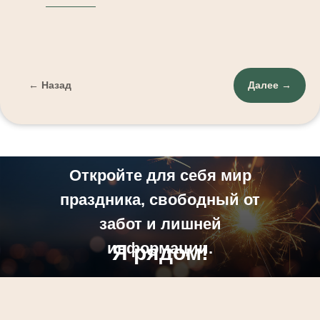
← Назад
Далее →
Откройте для себя мир
праздника, свободный от
забот и лишней
информации.
Я рядом!