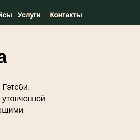
йсы
йсы
Услуги
Услуги
Контакты
Контакты
а
 Гэтсби.
, утонченной
ающими