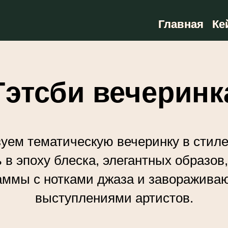
Главная
Главная
Ке
Ке
Гэтсби вечеринк
уем тематическую вечеринку в стиле
 в эпоху блеска, элегантных образов
аммы с нотками джаза и заворажив
выступлениями артистов.