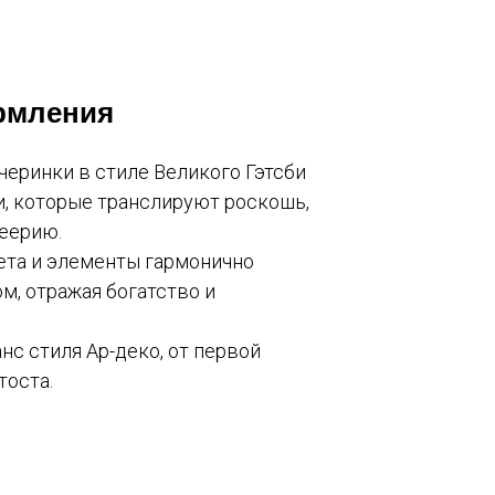
рмления
еринки в стиле Великого Гэтсби
и, которые транслируют роскошь,
еерию.
вета и элементы гармонично
м, отражая богатство и
нс стиля Ар-деко, от первой
тоста.