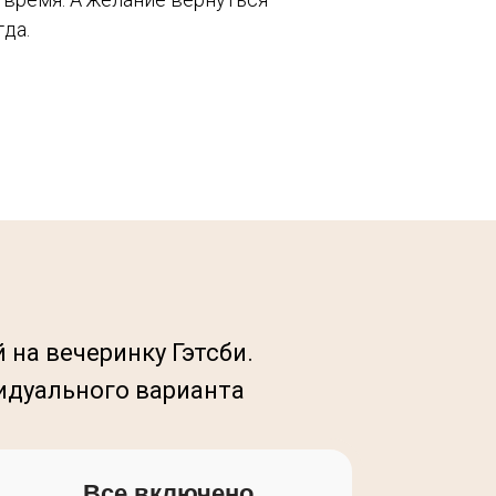
гда.
на вечеринку Гэтсби.
видуального варианта
Все включено