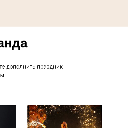
анда
ете дополнить праздник
ем