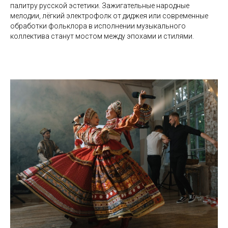
палитру русской эстетики. Зажигательные народные
мелодии, лёгкий электрофолк от диджея или современные
обработки фольклора в исполнении музыкального
коллектива станут мостом между эпохами и стилями.