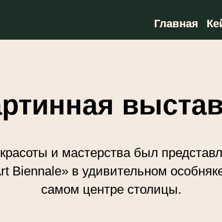
Главная
Главная
Ке
Ке
артинная выстав
красоты и мастерства был представл
rt Biennale» в удивительном особняке 
самом центре столицы.