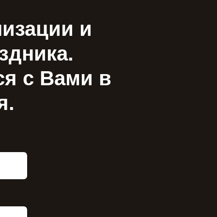
низации и
здника.
я с Вами в
я.