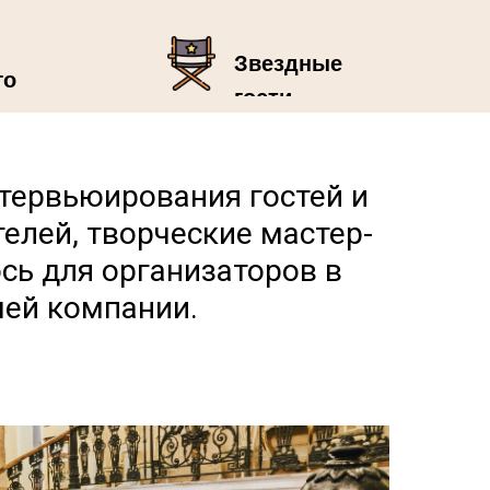
Звездные
го
гости
тервьюирования гостей и
елей, творческие мастер-
ось для организаторов в
шей компании.