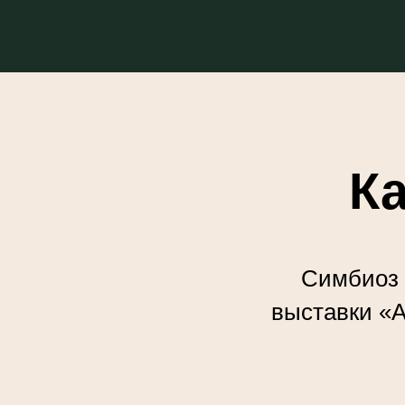
К
Симбиоз 
выставки «A